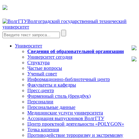
Волгоградский государственный технический
университет
Университет
Сведения об образовательной организации
Университет сегодня
Структура
Частые вопросы
Ученый совет
Информационно-библиотечный центр
Факультеты и кафедры
Пресс-центр
Фирменный стиль (брендбук)
Персоналии
Персональные данные
Медицинские услуги университета
Ассоциация выпускников ВолгГТУ
Центр проектной деятельности «POLYGON»
Точка кипения
Противодействие терроризму и экстремизму