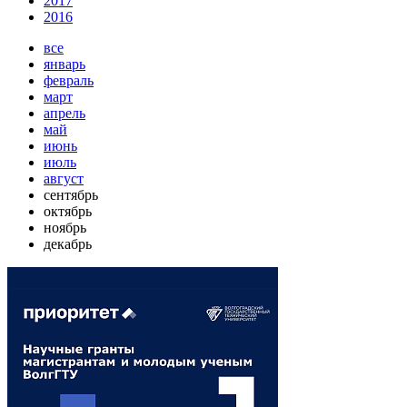
2017
2016
все
январь
февраль
март
апрель
май
июнь
июль
август
сентябрь
октябрь
ноябрь
декабрь