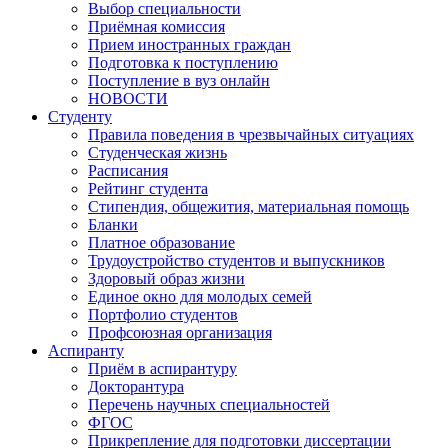
Выбор специальности
Приёмная комиссия
Прием иностранных граждан
Подготовка к поступлению
Поступление в вуз онлайн
НОВОСТИ
Студенту
Правила поведения в чрезвычайных ситуациях
Студенческая жизнь
Расписания
Рейтинг студента
Стипендия, общежития, материальная помощь
Бланки
Платное образование
Трудоустройство студентов и выпускников
Здоровый образ жизни
Единое окно для молодых семей
Портфолио студентов
Профсоюзная организация
Аспиранту
Приём в аспирантуру
Докторантура
Перечень научных специальностей
ФГОС
Прикрепление для подготовки диссертации