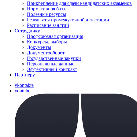
Прикрепление для сдачи кандидатских экзаменов
Нормативная база
Полезные ресурсы
Результаты промежуточной аттестации
Расписание занятий
Сотруднику
Профсоюзная организация
Конкурсы, выборы
Документы
Документооборот
Государственные закупки
Персональные данные
Эффективный контракт
Партнеру
vkontakte
youtube