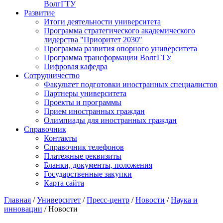
ВолгГТУ
Развитие
Итоги деятельности университета
Программа стратегического академического
лидерства "Приоритет 2030"
Программа развития опорного университета
Программа трансформации ВолгГТУ
Цифровая кафедра
Сотрудничество
Факультет подготовки иностранных специалистов
Партнеры университета
Проекты и программы
Прием иностранных граждан
Олимпиады для иностранных граждан
Справочник
Контакты
Справочник телефонов
Платежные реквизиты
Бланки, документы, положения
Государственные закупки
Карта сайта
Главная
/
Университет
/
Пресс-центр
/
Новости
/
Наука и
инновации
/ Новости