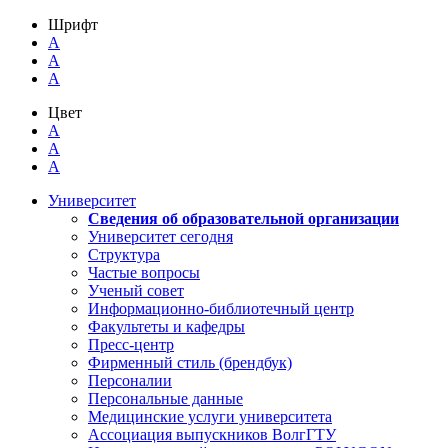
Шрифт
A
A
A
Цвет
A
A
A
Университет
Сведения об образовательной организации
Университет сегодня
Структура
Частые вопросы
Ученый совет
Информационно-библиотечный центр
Факультеты и кафедры
Пресс-центр
Фирменный стиль (брендбук)
Персоналии
Персональные данные
Медицинские услуги университета
Ассоциация выпускников ВолгГТУ