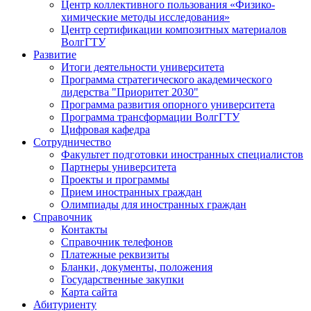
Центр коллективного пользования «Физико-
химические методы исследования»
Центр сертификации композитных материалов
ВолгГТУ
Развитие
Итоги деятельности университета
Программа стратегического академического
лидерства "Приоритет 2030"
Программа развития опорного университета
Программа трансформации ВолгГТУ
Цифровая кафедра
Сотрудничество
Факультет подготовки иностранных специалистов
Партнеры университета
Проекты и программы
Прием иностранных граждан
Олимпиады для иностранных граждан
Справочник
Контакты
Справочник телефонов
Платежные реквизиты
Бланки, документы, положения
Государственные закупки
Карта сайта
Абитуриенту