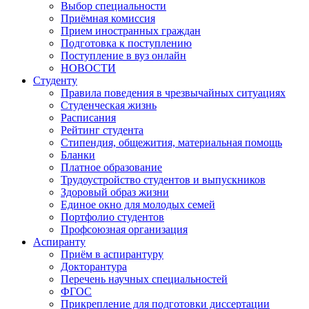
Выбор специальности
Приёмная комиссия
Прием иностранных граждан
Подготовка к поступлению
Поступление в вуз онлайн
НОВОСТИ
Студенту
Правила поведения в чрезвычайных ситуациях
Студенческая жизнь
Расписания
Рейтинг студента
Стипендия, общежития, материальная помощь
Бланки
Платное образование
Трудоустройство студентов и выпускников
Здоровый образ жизни
Единое окно для молодых семей
Портфолио студентов
Профсоюзная организация
Аспиранту
Приём в аспирантуру
Докторантура
Перечень научных специальностей
ФГОС
Прикрепление для подготовки диссертации