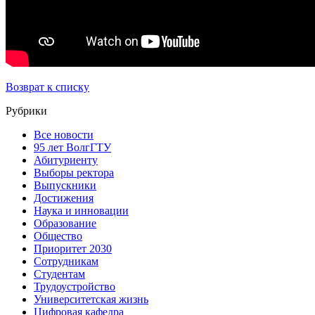
Возврат к списку
Рубрики
Все новости
95 лет ВолгГТУ
Абитуриенту
Выборы ректора
Выпускники
Достижения
Наука и инновации
Образование
Общество
Приоритет 2030
Сотрудникам
Студентам
Трудоустройство
Университетская жизнь
Цифровая кафедра