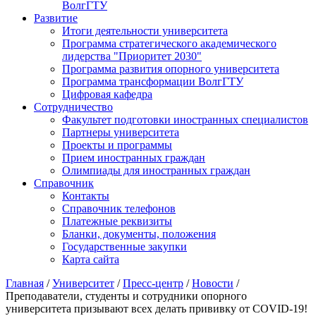
ВолгГТУ
Развитие
Итоги деятельности университета
Программа стратегического академического
лидерства "Приоритет 2030"
Программа развития опорного университета
Программа трансформации ВолгГТУ
Цифровая кафедра
Сотрудничество
Факультет подготовки иностранных специалистов
Партнеры университета
Проекты и программы
Прием иностранных граждан
Олимпиады для иностранных граждан
Справочник
Контакты
Справочник телефонов
Платежные реквизиты
Бланки, документы, положения
Государственные закупки
Карта сайта
Главная
/
Университет
/
Пресс-центр
/
Новости
/
Преподаватели, студенты и сотрудники опорного
университета призывают всех делать прививку от COVID-19!