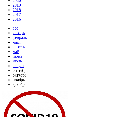
2020
2019
2018
2017
2016
все
январь
февраль
март
апрель
май
июнь
июль
август
сентябрь
октябрь
ноябрь
декабрь