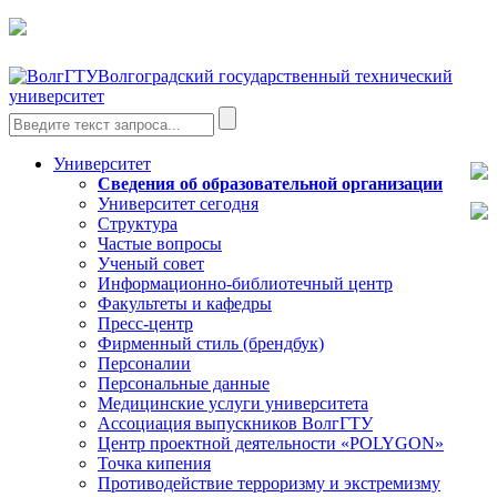
Волгоградский государственный технический
университет
Университет
Сведения об образовательной организации
Университет сегодня
Структура
Частые вопросы
Ученый совет
Информационно-библиотечный центр
Факультеты и кафедры
Пресс-центр
Фирменный стиль (брендбук)
Персоналии
Персональные данные
Медицинские услуги университета
Ассоциация выпускников ВолгГТУ
Центр проектной деятельности «POLYGON»
Точка кипения
Противодействие терроризму и экстремизму