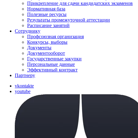
Прикрепление для сдачи кандидатских экзаменов
Нормативная база
Полезные ресурсы
Результаты промежуточной аттестации
Расписание занятий
Сотруднику
Профсоюзная организация
Конкурсы, выборы
Документы
Документооборот
Государственные закупки
Персональные данные
Эффективный контракт
Партнеру
vkontakte
youtube