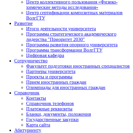
Центр коллективного пользования «Физико-
химические методы исследования»
Центр сертификации композитных материалов
ВолгГТУ
Развитие
Итоги деятельности университета
Программа стратегического академического
лидерства "Приоритет 2030"
Программа развития опорного университета
Программа трансформации ВолгГТУ
Цифровая кафедра
Сотрудничество
Факультет подготовки иностранных специалистов
Партнеры университета
Проекты и программы
Прием иностранных граждан
Олимпиады для иностранных граждан
Справочник
Контакты
Справочник телефонов
Платежные реквизиты
Бланки, документы, положения
Государственные закупки
Карта сайта
Абитуриенту