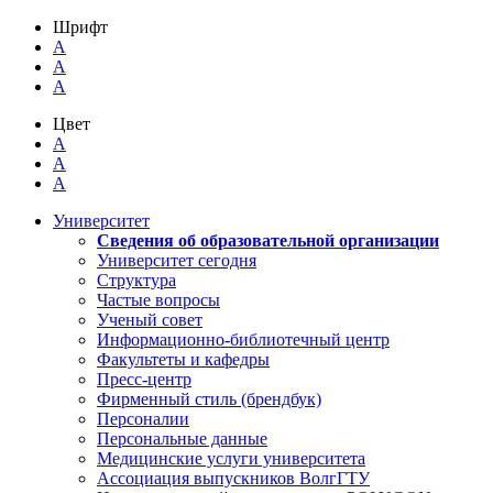
Шрифт
A
A
A
Цвет
A
A
A
Университет
Сведения об образовательной организации
Университет сегодня
Структура
Частые вопросы
Ученый совет
Информационно-библиотечный центр
Факультеты и кафедры
Пресс-центр
Фирменный стиль (брендбук)
Персоналии
Персональные данные
Медицинские услуги университета
Ассоциация выпускников ВолгГТУ