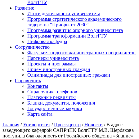
ВолгГТУ
Развитие
Итоги деятельности университета
Программа стратегического академического
лидерства "Приоритет 2030"
Программа развития опорного университета
Программа трансформации ВолгГТУ
Цифровая кафедра
Сотрудничество
Факультет подготовки иностранных специалистов
Партнеры университета
Проекты и программы
Прием иностранных граждан
Олимпиады для иностранных граждан
Справочник
Контакты
Справочник телефонов
Платежные реквизиты
Бланки, документы, положения
Государственные закупки
Карта сайта
Главная
/
Университет
/
Пресс-центр
/
Новости
/ В адрес
заведующего кафедрой САПРиПК ВолгГТУ М.В. Щербакова
поступила благодарность от Российского общества «Знание»