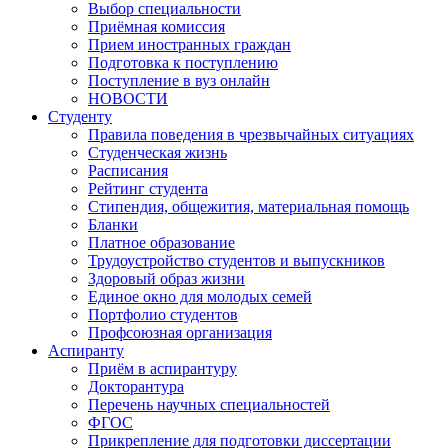
Выбор специальности
Приёмная комиссия
Прием иностранных граждан
Подготовка к поступлению
Поступление в вуз онлайн
НОВОСТИ
Студенту
Правила поведения в чрезвычайных ситуациях
Студенческая жизнь
Расписания
Рейтинг студента
Стипендия, общежития, материальная помощь
Бланки
Платное образование
Трудоустройство студентов и выпускников
Здоровый образ жизни
Единое окно для молодых семей
Портфолио студентов
Профсоюзная организация
Аспиранту
Приём в аспирантуру
Докторантура
Перечень научных специальностей
ФГОС
Прикрепление для подготовки диссертации