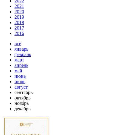
2022
2021
2020
2019
2018
2017
2016
все
январь
февраль
март
апрель
май
июнь
июль
август
сентябрь
октябрь
ноябрь
декабрь