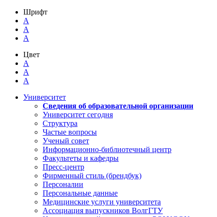
Шрифт
A
A
A
Цвет
A
A
A
Университет
Сведения об образовательной организации
Университет сегодня
Структура
Частые вопросы
Ученый совет
Информационно-библиотечный центр
Факультеты и кафедры
Пресс-центр
Фирменный стиль (брендбук)
Персоналии
Персональные данные
Медицинские услуги университета
Ассоциация выпускников ВолгГТУ