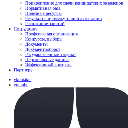
Прикрепление для сдачи кандидатских экзаменов
Нормативная база
Полезные ресурсы
Результаты промежуточной аттестации
Расписание занятий
Сотруднику
Профсоюзная организация
Конкурсы, выборы
Документы
Документооборот
Государственные закупки
Персональные данные
Эффективный контракт
Партнеру
vkontakte
youtube