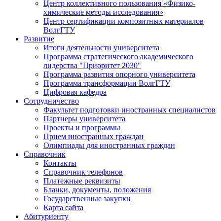
Центр коллективного пользования «Физико-
химические методы исследования»
Центр сертификации композитных материалов
ВолгГТУ
Развитие
Итоги деятельности университета
Программа стратегического академического
лидерства "Приоритет 2030"
Программа развития опорного университета
Программа трансформации ВолгГТУ
Цифровая кафедра
Сотрудничество
Факультет подготовки иностранных специалистов
Партнеры университета
Проекты и программы
Прием иностранных граждан
Олимпиады для иностранных граждан
Справочник
Контакты
Справочник телефонов
Платежные реквизиты
Бланки, документы, положения
Государственные закупки
Карта сайта
Абитуриенту