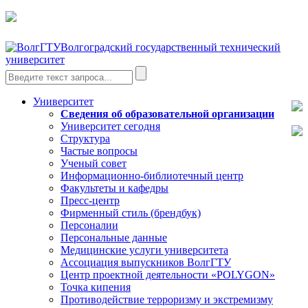
Волгоградский государственный технический
университет
Университет
Сведения об образовательной организации
Университет сегодня
Структура
Частые вопросы
Ученый совет
Информационно-библиотечный центр
Факультеты и кафедры
Пресс-центр
Фирменный стиль (брендбук)
Персоналии
Персональные данные
Медицинские услуги университета
Ассоциация выпускников ВолгГТУ
Центр проектной деятельности «POLYGON»
Точка кипения
Противодействие терроризму и экстремизму