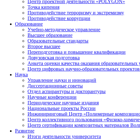
Центр проектной деятельности «POLYGON»
Точка кипения
Противодействие терроризму и экстремизму
Противодействие коррупции
Образование
Учебно-методическое управление
Высшее образование
Образовательные стандарты
Второе высшее
Переподготовка и повышение квалификации
Довузовская подготовка
Анкета оценки качества оказания образовательных 
Центр цифровых научно-образовательных проектов 
Наука
Управление науки и инноваций
Диссертационные советы
Отдел аспирантуры и докторантуры
Научные конференции
Периодические научные издания
Национальные проекты России
Инжиниринговый Центр «Полимерные композицио
Центр коллективного пользования «Физико-химиче
Центр сертификации композитных материалов Во
Развитие
Итоги деятельности университета