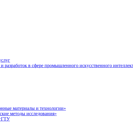
услуг
и разработок в сфере промышленного искусственного интеллек
нные материалы и технологии»
ские методы исследования»
лгГТУ