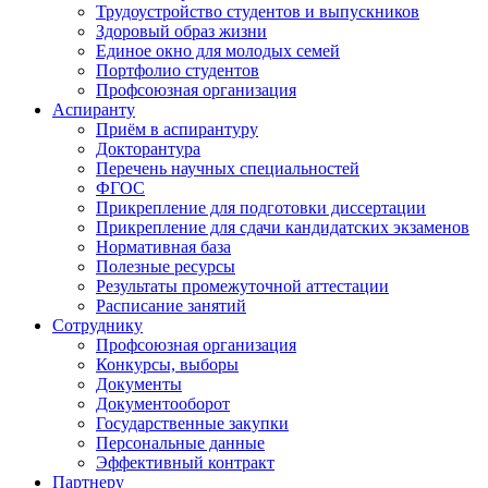
Трудоустройство студентов и выпускников
Здоровый образ жизни
Единое окно для молодых семей
Портфолио студентов
Профсоюзная организация
Аспиранту
Приём в аспирантуру
Докторантура
Перечень научных специальностей
ФГОС
Прикрепление для подготовки диссертации
Прикрепление для сдачи кандидатских экзаменов
Нормативная база
Полезные ресурсы
Результаты промежуточной аттестации
Расписание занятий
Сотруднику
Профсоюзная организация
Конкурсы, выборы
Документы
Документооборот
Государственные закупки
Персональные данные
Эффективный контракт
Партнеру