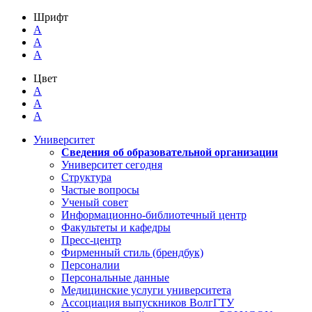
Шрифт
A
A
A
Цвет
A
A
A
Университет
Сведения об образовательной организации
Университет сегодня
Структура
Частые вопросы
Ученый совет
Информационно-библиотечный центр
Факультеты и кафедры
Пресс-центр
Фирменный стиль (брендбук)
Персоналии
Персональные данные
Медицинские услуги университета
Ассоциация выпускников ВолгГТУ