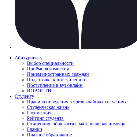
Абитуриенту
Выбор специальности
Приёмная комиссия
Прием иностранных граждан
Подготовка к поступлению
Поступление в вуз онлайн
НОВОСТИ
Студенту
Правила поведения в чрезвычайных ситуациях
Студенческая жизнь
Расписания
Рейтинг студента
Стипендия, общежития, материальная помощь
Бланки
Платное образование