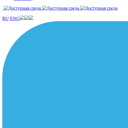
RU
ENG