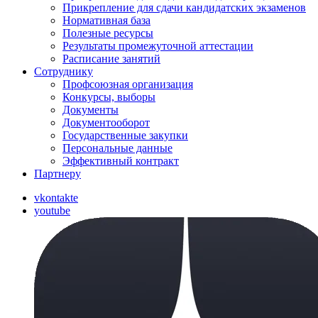
Прикрепление для сдачи кандидатских экзаменов
Нормативная база
Полезные ресурсы
Результаты промежуточной аттестации
Расписание занятий
Сотруднику
Профсоюзная организация
Конкурсы, выборы
Документы
Документооборот
Государственные закупки
Персональные данные
Эффективный контракт
Партнеру
vkontakte
youtube