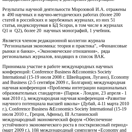
Результаты научной деятельности Морозовой И.А. отражены
в 490 научных и научно-методических работах (более 200
статей в российских и зарубежных журналах, из них 51
статья, индексируемая в БД Scopus, в том числе в журналах
Q1 и Q2), более 20 научных монографий, 1 учебник.
Является членом редакционной коллегии журнала
"Региональная экономика: теория и практика", «Финансовые
рынки и банки», «Экономические отношения», ряда
региональных журналов, входящих в список ВАК.
Принимала участие в работе международных научных
конференций: Conference Business &Economics Society
International (15-19 июля 2008 г. Швейцария, Лугано), Economy
and Business (2-5 сентября 2009 г., Болгария); международная
научная конференция «Проблемы интеграции национальных
образовательных стандартов» (Париж - Лондон, 23 апреля - 1
мая 2010 г.), международная научная конференция «Развитие
научного потенциала высшей школы» (Дубай, 4-11 марта 2010
г.), Conference Business &Economics Society International (15-19
июля 2010 г., Греция, Афины), III Астанинский
международный экономический форум «Обеспечение
устойчивого экономического роста в посткризисный период»
(март 2009 г.), 10й международный симпозиум «Economy and