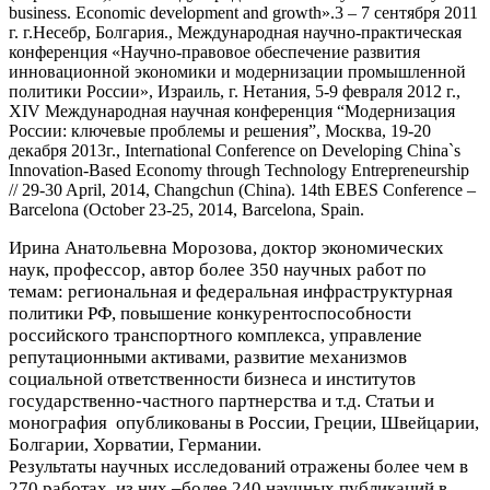
business. Economic development and growth».3 – 7 сентября 2011
г. г.Несебр, Болгария., Международная научно-практическая
конференция «Научно-правовое обеспечение развития
инновационной экономики и модернизации промышленной
политики России», Израиль, г. Нетания, 5-9 февраля 2012 г.,
XIV Международная научная конференция “Модернизация
России: ключевые проблемы и решения”, Москва, 19-20
декабря 2013г., International Conference on Developing China`s
Innovation-Based Economy through Technology Entrepreneurship
// 29-30 April, 2014, Changchun (China). 14th EBES Conference –
Barcelona (October 23-25, 2014, Barcelona, Spain.
Ирина Анатольевна Морозова, доктор экономических
наук, профессор, автор более 350 научных работ по
темам: региональная и федеральная инфраструктурная
политики РФ, повышение конкурентоспособности
российского транспортного комплекса, управление
репутационными активами, развитие механизмов
социальной ответственности бизнеса и институтов
государственно-частного партнерства и т.д. Статьи и
монография опубликованы в России, Греции, Швейцарии,
Болгарии, Хорватии, Германии.
Результаты научных исследований отражены более чем в
270 работах, из них –более 240 научных публикаций в