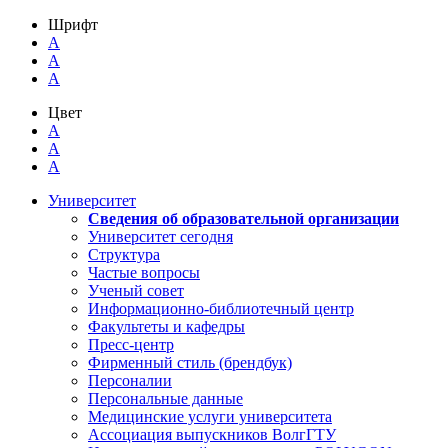
Шрифт
A
A
A
Цвет
A
A
A
Университет
Сведения об образовательной организации
Университет сегодня
Структура
Частые вопросы
Ученый совет
Информационно-библиотечный центр
Факультеты и кафедры
Пресс-центр
Фирменный стиль (брендбук)
Персоналии
Персональные данные
Медицинские услуги университета
Ассоциация выпускников ВолгГТУ