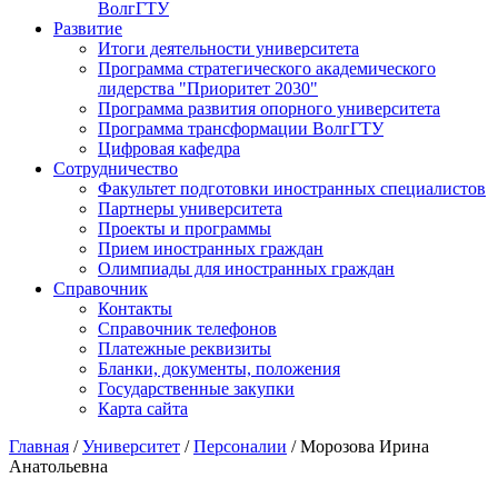
ВолгГТУ
Развитие
Итоги деятельности университета
Программа стратегического академического
лидерства "Приоритет 2030"
Программа развития опорного университета
Программа трансформации ВолгГТУ
Цифровая кафедра
Сотрудничество
Факультет подготовки иностранных специалистов
Партнеры университета
Проекты и программы
Прием иностранных граждан
Олимпиады для иностранных граждан
Справочник
Контакты
Справочник телефонов
Платежные реквизиты
Бланки, документы, положения
Государственные закупки
Карта сайта
Главная
/
Университет
/
Персоналии
/ Морозова Ирина
Анатольевна