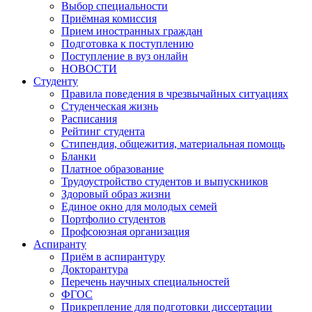
Выбор специальности
Приёмная комиссия
Прием иностранных граждан
Подготовка к поступлению
Поступление в вуз онлайн
НОВОСТИ
Студенту
Правила поведения в чрезвычайных ситуациях
Студенческая жизнь
Расписания
Рейтинг студента
Стипендия, общежития, материальная помощь
Бланки
Платное образование
Трудоустройство студентов и выпускников
Здоровый образ жизни
Единое окно для молодых семей
Портфолио студентов
Профсоюзная организация
Аспиранту
Приём в аспирантуру
Докторантура
Перечень научных специальностей
ФГОС
Прикрепление для подготовки диссертации