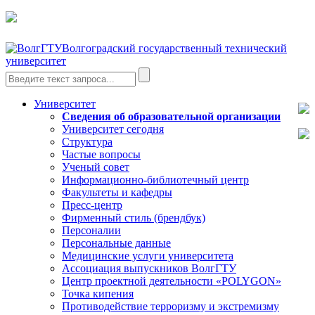
Волгоградский государственный технический
университет
Университет
Сведения об образовательной организации
Университет сегодня
Структура
Частые вопросы
Ученый совет
Информационно-библиотечный центр
Факультеты и кафедры
Пресс-центр
Фирменный стиль (брендбук)
Персоналии
Персональные данные
Медицинские услуги университета
Ассоциация выпускников ВолгГТУ
Центр проектной деятельности «POLYGON»
Точка кипения
Противодействие терроризму и экстремизму