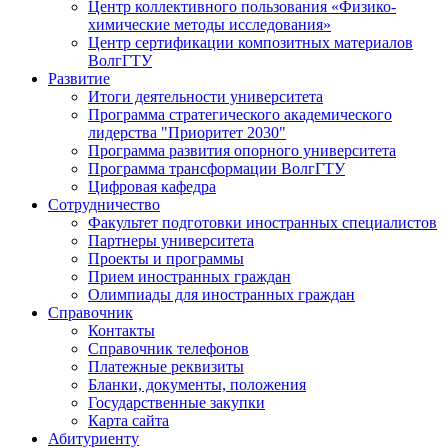
Центр коллективного пользования «Физико-
химические методы исследования»
Центр сертификации композитных материалов
ВолгГТУ
Развитие
Итоги деятельности университета
Программа стратегического академического
лидерства "Приоритет 2030"
Программа развития опорного университета
Программа трансформации ВолгГТУ
Цифровая кафедра
Сотрудничество
Факультет подготовки иностранных специалистов
Партнеры университета
Проекты и программы
Прием иностранных граждан
Олимпиады для иностранных граждан
Справочник
Контакты
Справочник телефонов
Платежные реквизиты
Бланки, документы, положения
Государственные закупки
Карта сайта
Абитуриенту