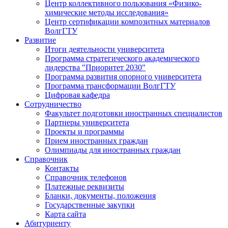
Центр коллективного пользования «Физико-
химические методы исследования»
Центр сертификации композитных материалов
ВолгГТУ
Развитие
Итоги деятельности университета
Программа стратегического академического
лидерства "Приоритет 2030"
Программа развития опорного университета
Программа трансформации ВолгГТУ
Цифровая кафедра
Сотрудничество
Факультет подготовки иностранных специалистов
Партнеры университета
Проекты и программы
Прием иностранных граждан
Олимпиады для иностранных граждан
Справочник
Контакты
Справочник телефонов
Платежные реквизиты
Бланки, документы, положения
Государственные закупки
Карта сайта
Абитуриенту