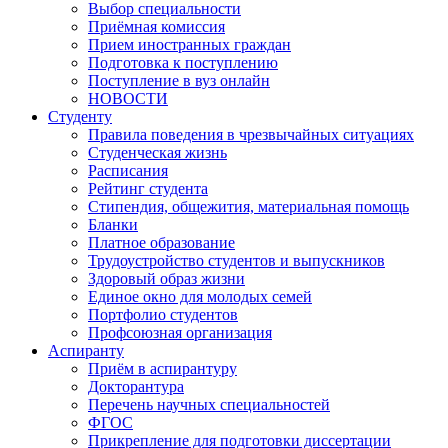
Выбор специальности
Приёмная комиссия
Прием иностранных граждан
Подготовка к поступлению
Поступление в вуз онлайн
НОВОСТИ
Студенту
Правила поведения в чрезвычайных ситуациях
Студенческая жизнь
Расписания
Рейтинг студента
Стипендия, общежития, материальная помощь
Бланки
Платное образование
Трудоустройство студентов и выпускников
Здоровый образ жизни
Единое окно для молодых семей
Портфолио студентов
Профсоюзная организация
Аспиранту
Приём в аспирантуру
Докторантура
Перечень научных специальностей
ФГОС
Прикрепление для подготовки диссертации