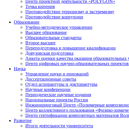
Центр проектной деятельности «POLYGON»
Точка кипения
Противодействие терроризму и экстремизму
Противодействие коррупции
Образование
Учебно-методическое управление
Высшее образование
Образовательные стандарты
Второе высшее
Переподготовка и повышение квалификации
Довузовская подготовка
Анкета оценки качества оказания образовательных 
Центр цифровых научно-образовательных проектов 
Наука
Управление науки и инноваций
Диссертационные советы
Отдел аспирантуры и докторантуры
Научные конференции
Периодические научные издания
Национальные проекты России
Инжиниринговый Центр «Полимерные композицио
Центр коллективного пользования «Физико-химиче
Центр сертификации композитных материалов Во
Развитие
Итоги деятельности университета