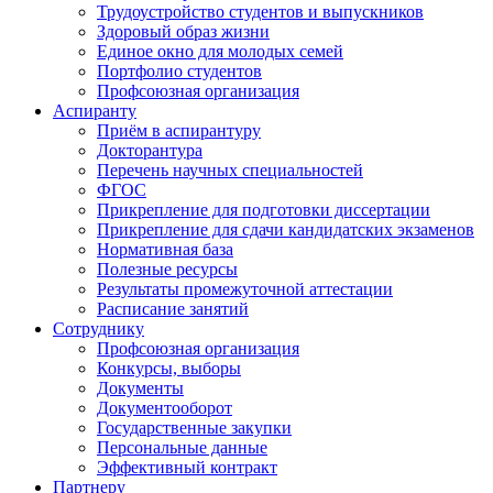
Трудоустройство студентов и выпускников
Здоровый образ жизни
Единое окно для молодых семей
Портфолио студентов
Профсоюзная организация
Аспиранту
Приём в аспирантуру
Докторантура
Перечень научных специальностей
ФГОС
Прикрепление для подготовки диссертации
Прикрепление для сдачи кандидатских экзаменов
Нормативная база
Полезные ресурсы
Результаты промежуточной аттестации
Расписание занятий
Сотруднику
Профсоюзная организация
Конкурсы, выборы
Документы
Документооборот
Государственные закупки
Персональные данные
Эффективный контракт
Партнеру