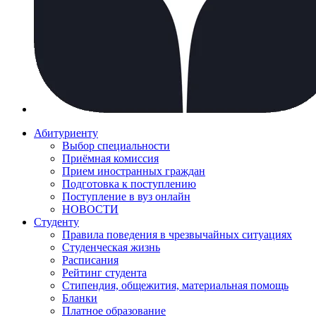
Абитуриенту
Выбор специальности
Приёмная комиссия
Прием иностранных граждан
Подготовка к поступлению
Поступление в вуз онлайн
НОВОСТИ
Студенту
Правила поведения в чрезвычайных ситуациях
Студенческая жизнь
Расписания
Рейтинг студента
Стипендия, общежития, материальная помощь
Бланки
Платное образование