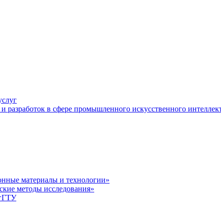
услуг
и разработок в сфере промышленного искусственного интеллек
нные материалы и технологии»
ские методы исследования»
лгГТУ