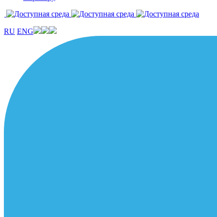
RU
ENG