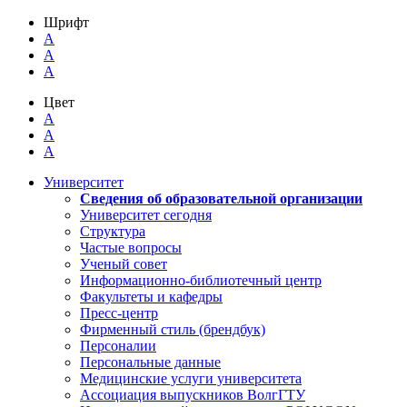
Шрифт
A
A
A
Цвет
A
A
A
Университет
Сведения об образовательной организации
Университет сегодня
Структура
Частые вопросы
Ученый совет
Информационно-библиотечный центр
Факультеты и кафедры
Пресс-центр
Фирменный стиль (брендбук)
Персоналии
Персональные данные
Медицинские услуги университета
Ассоциация выпускников ВолгГТУ