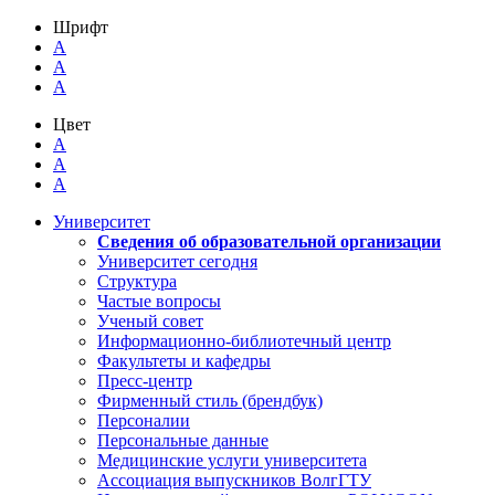
Шрифт
A
A
A
Цвет
A
A
A
Университет
Сведения об образовательной организации
Университет сегодня
Структура
Частые вопросы
Ученый совет
Информационно-библиотечный центр
Факультеты и кафедры
Пресс-центр
Фирменный стиль (брендбук)
Персоналии
Персональные данные
Медицинские услуги университета
Ассоциация выпускников ВолгГТУ