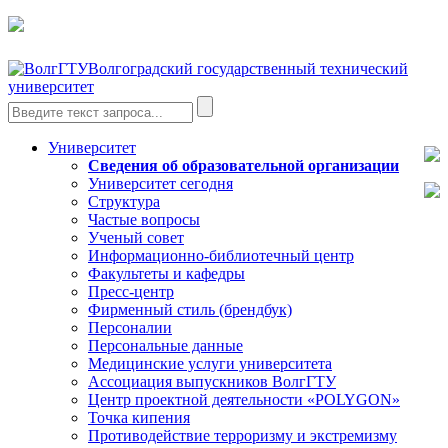
Волгоградский государственный технический
университет
Университет
Сведения об образовательной организации
Университет сегодня
Структура
Частые вопросы
Ученый совет
Информационно-библиотечный центр
Факультеты и кафедры
Пресс-центр
Фирменный стиль (брендбук)
Персоналии
Персональные данные
Медицинские услуги университета
Ассоциация выпускников ВолгГТУ
Центр проектной деятельности «POLYGON»
Точка кипения
Противодействие терроризму и экстремизму