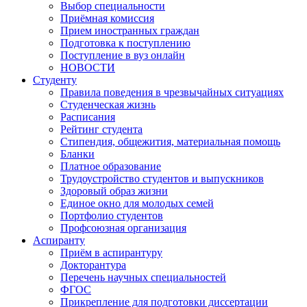
Выбор специальности
Приёмная комиссия
Прием иностранных граждан
Подготовка к поступлению
Поступление в вуз онлайн
НОВОСТИ
Студенту
Правила поведения в чрезвычайных ситуациях
Студенческая жизнь
Расписания
Рейтинг студента
Стипендия, общежития, материальная помощь
Бланки
Платное образование
Трудоустройство студентов и выпускников
Здоровый образ жизни
Единое окно для молодых семей
Портфолио студентов
Профсоюзная организация
Аспиранту
Приём в аспирантуру
Докторантура
Перечень научных специальностей
ФГОС
Прикрепление для подготовки диссертации