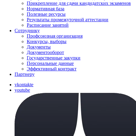
Прикрепление для сдачи кандидатских экзаменов
Нормативная база
Полезные ресурсы
Результаты промежуточной аттестации
Расписание занятий
Сотруднику
Профсоюзная организация
Конкурсы, выборы
Документы
Документооборот
Государственные закупки
Персональные данные
Эффективный контракт
Партнеру
vkontakte
youtube