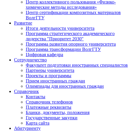
Центр коллективного пользования «Физико-
химические методы исследования»
Центр сертификации композитных материалов
ВолгГТУ
Развитие
Итоги деятельности университета
Программа стратегического академического
лидерства "Приоритет 2030"
Программа развития опорного университета
Программа трансформации ВолгГТУ
Цифровая кафедра
Сотрудничество
Факультет подготовки иностранных специалистов
Партнеры университета
Проекты и программы
Прием иностранных граждан
Олимпиады для иностранных граждан
Справочник
Контакты
Справочник телефонов
Платежные реквизиты
Бланки, документы, положения
Государственные закупки
Карта сайта
Абитуриенту