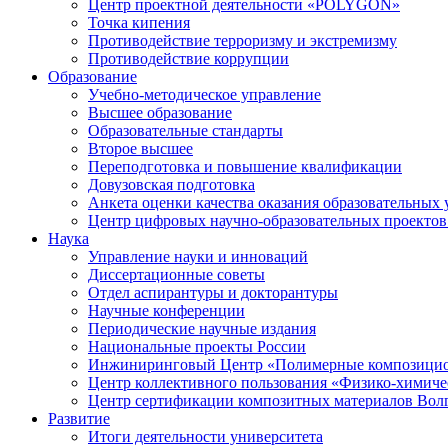
Центр проектной деятельности «POLYGON»
Точка кипения
Противодействие терроризму и экстремизму
Противодействие коррупции
Образование
Учебно-методическое управление
Высшее образование
Образовательные стандарты
Второе высшее
Переподготовка и повышение квалификации
Довузовская подготовка
Анкета оценки качества оказания образовательных 
Центр цифровых научно-образовательных проектов 
Наука
Управление науки и инноваций
Диссертационные советы
Отдел аспирантуры и докторантуры
Научные конференции
Периодические научные издания
Национальные проекты России
Инжиниринговый Центр «Полимерные композицио
Центр коллективного пользования «Физико-химиче
Центр сертификации композитных материалов Во
Развитие
Итоги деятельности университета