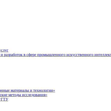
услуг
и разработок в сфере промышленного искусственного интеллек
нные материалы и технологии»
ские методы исследования»
лгГТУ