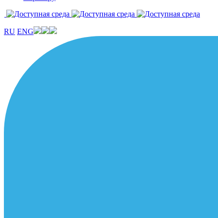
RU
ENG