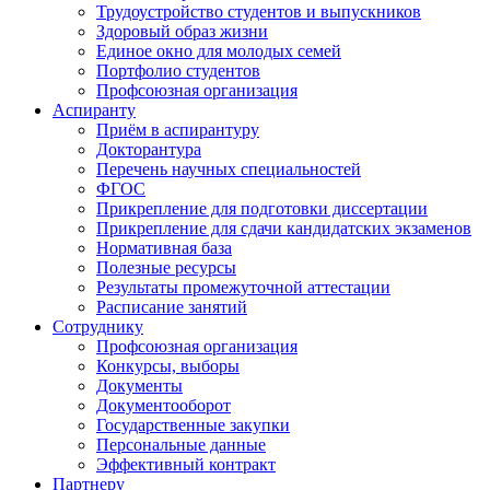
Трудоустройство студентов и выпускников
Здоровый образ жизни
Единое окно для молодых семей
Портфолио студентов
Профсоюзная организация
Аспиранту
Приём в аспирантуру
Докторантура
Перечень научных специальностей
ФГОС
Прикрепление для подготовки диссертации
Прикрепление для сдачи кандидатских экзаменов
Нормативная база
Полезные ресурсы
Результаты промежуточной аттестации
Расписание занятий
Сотруднику
Профсоюзная организация
Конкурсы, выборы
Документы
Документооборот
Государственные закупки
Персональные данные
Эффективный контракт
Партнеру