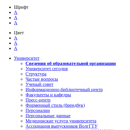
Шрифт
A
A
A
Цвет
A
A
A
Университет
Сведения об образовательной организации
Университет сегодня
Структура
Частые вопросы
Ученый совет
Информационно-библиотечный центр
Факультеты и кафедры
Пресс-центр
Фирменный стиль (брендбук)
Персоналии
Персональные данные
Медицинские услуги университета
Ассоциация выпускников ВолгГТУ