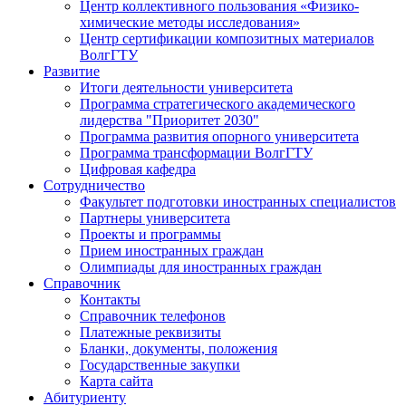
Центр коллективного пользования «Физико-
химические методы исследования»
Центр сертификации композитных материалов
ВолгГТУ
Развитие
Итоги деятельности университета
Программа стратегического академического
лидерства "Приоритет 2030"
Программа развития опорного университета
Программа трансформации ВолгГТУ
Цифровая кафедра
Сотрудничество
Факультет подготовки иностранных специалистов
Партнеры университета
Проекты и программы
Прием иностранных граждан
Олимпиады для иностранных граждан
Справочник
Контакты
Справочник телефонов
Платежные реквизиты
Бланки, документы, положения
Государственные закупки
Карта сайта
Абитуриенту