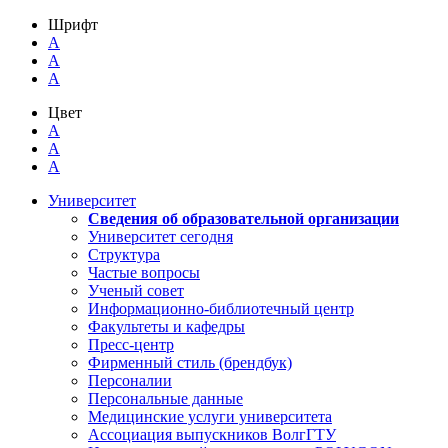
Шрифт
A
A
A
Цвет
A
A
A
Университет
Сведения об образовательной организации
Университет сегодня
Структура
Частые вопросы
Ученый совет
Информационно-библиотечный центр
Факультеты и кафедры
Пресс-центр
Фирменный стиль (брендбук)
Персоналии
Персональные данные
Медицинские услуги университета
Ассоциация выпускников ВолгГТУ