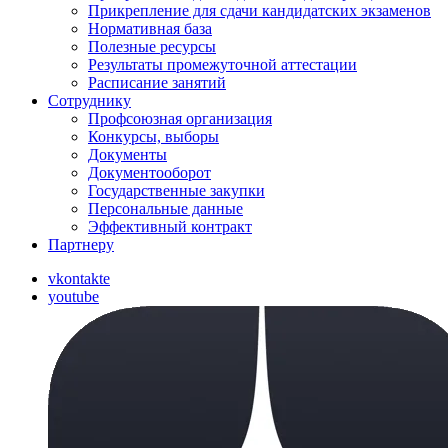
Прикрепление для сдачи кандидатских экзаменов
Нормативная база
Полезные ресурсы
Результаты промежуточной аттестации
Расписание занятий
Сотруднику
Профсоюзная организация
Конкурсы, выборы
Документы
Документооборот
Государственные закупки
Персональные данные
Эффективный контракт
Партнеру
vkontakte
youtube