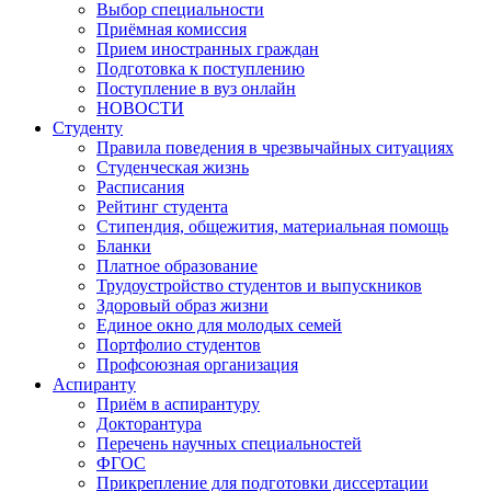
Выбор специальности
Приёмная комиссия
Прием иностранных граждан
Подготовка к поступлению
Поступление в вуз онлайн
НОВОСТИ
Студенту
Правила поведения в чрезвычайных ситуациях
Студенческая жизнь
Расписания
Рейтинг студента
Стипендия, общежития, материальная помощь
Бланки
Платное образование
Трудоустройство студентов и выпускников
Здоровый образ жизни
Единое окно для молодых семей
Портфолио студентов
Профсоюзная организация
Аспиранту
Приём в аспирантуру
Докторантура
Перечень научных специальностей
ФГОС
Прикрепление для подготовки диссертации