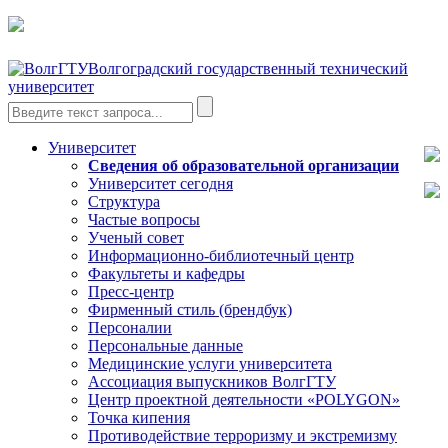
Волгоградский государственный технический
университет
Университет
Сведения об образовательной организации
Университет сегодня
Структура
Частые вопросы
Ученый совет
Информационно-библиотечный центр
Факультеты и кафедры
Пресс-центр
Фирменный стиль (брендбук)
Персоналии
Персональные данные
Медицинские услуги университета
Ассоциация выпускников ВолгГТУ
Центр проектной деятельности «POLYGON»
Точка кипения
Противодействие терроризму и экстремизму