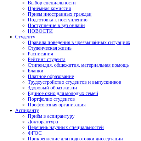
Выбор специальности
Приёмная комиссия
Прием иностранных граждан
Подготовка к поступлению
Поступление в вуз онлайн
НОВОСТИ
Студенту
Правила поведения в чрезвычайных ситуациях
Студенческая жизнь
Расписания
Рейтинг студента
Стипендия, общежития, материальная помощь
Бланки
Платное образование
Трудоустройство студентов и выпускников
Здоровый образ жизни
Единое окно для молодых семей
Портфолио студентов
Профсоюзная организация
Аспиранту
Приём в аспирантуру
Докторантура
Перечень научных специальностей
ФГОС
Прикрепление для подготовки диссертации