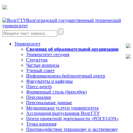
Волгоградский государственный технический
университет
Университет
Сведения об образовательной организации
Университет сегодня
Структура
Частые вопросы
Ученый совет
Информационно-библиотечный центр
Факультеты и кафедры
Пресс-центр
Фирменный стиль (брендбук)
Персоналии
Персональные данные
Медицинские услуги университета
Ассоциация выпускников ВолгГТУ
Центр проектной деятельности «POLYGON»
Точка кипения
Противодействие терроризму и экстремизму