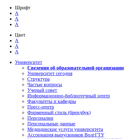
Шрифт
A
A
A
Цвет
A
A
A
Университет
Сведения об образовательной организации
Университет сегодня
Структура
Частые вопросы
Ученый совет
Информационно-библиотечный центр
Факультеты и кафедры
Пресс-центр
Фирменный стиль (брендбук)
Персоналии
Персональные данные
Медицинские услуги университета
Ассоциация выпускников ВолгГТУ