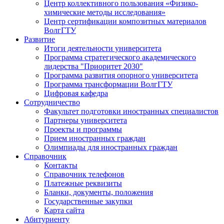
Центр коллективного пользования «Физико-
химические методы исследования»
Центр сертификации композитных материалов
ВолгГТУ
Развитие
Итоги деятельности университета
Программа стратегического академического
лидерства "Приоритет 2030"
Программа развития опорного университета
Программа трансформации ВолгГТУ
Цифровая кафедра
Сотрудничество
Факультет подготовки иностранных специалистов
Партнеры университета
Проекты и программы
Прием иностранных граждан
Олимпиады для иностранных граждан
Справочник
Контакты
Справочник телефонов
Платежные реквизиты
Бланки, документы, положения
Государственные закупки
Карта сайта
Абитуриенту