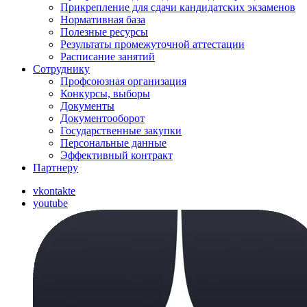
Прикрепление для сдачи кандидатских экзаменов
Нормативная база
Полезные ресурсы
Результаты промежуточной аттестации
Расписание занятий
Сотруднику
Профсоюзная организация
Конкурсы, выборы
Документы
Документооборот
Государственные закупки
Персональные данные
Эффективный контракт
Партнеру
vkontakte
youtube