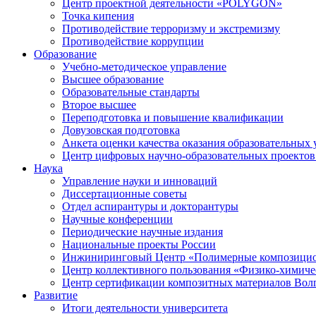
Центр проектной деятельности «POLYGON»
Точка кипения
Противодействие терроризму и экстремизму
Противодействие коррупции
Образование
Учебно-методическое управление
Высшее образование
Образовательные стандарты
Второе высшее
Переподготовка и повышение квалификации
Довузовская подготовка
Анкета оценки качества оказания образовательных 
Центр цифровых научно-образовательных проектов 
Наука
Управление науки и инноваций
Диссертационные советы
Отдел аспирантуры и докторантуры
Научные конференции
Периодические научные издания
Национальные проекты России
Инжиниринговый Центр «Полимерные композицио
Центр коллективного пользования «Физико-химиче
Центр сертификации композитных материалов Во
Развитие
Итоги деятельности университета