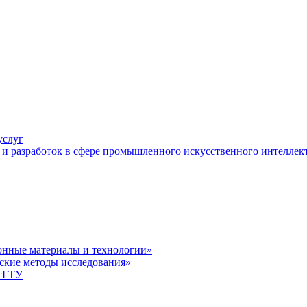
услуг
и разработок в сфере промышленного искусственного интеллек
нные материалы и технологии»
ские методы исследования»
лгГТУ