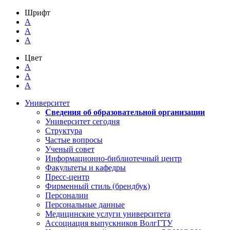
Шрифт
A
A
A
Цвет
A
A
A
Университет
Сведения об образовательной организации
Университет сегодня
Структура
Частые вопросы
Ученый совет
Информационно-библиотечный центр
Факультеты и кафедры
Пресс-центр
Фирменный стиль (брендбук)
Персоналии
Персональные данные
Медицинские услуги университета
Ассоциация выпускников ВолгГТУ