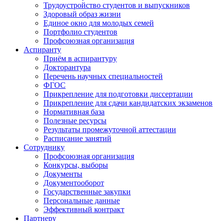
Трудоустройство студентов и выпускников
Здоровый образ жизни
Единое окно для молодых семей
Портфолио студентов
Профсоюзная организация
Аспиранту
Приём в аспирантуру
Докторантура
Перечень научных специальностей
ФГОС
Прикрепление для подготовки диссертации
Прикрепление для сдачи кандидатских экзаменов
Нормативная база
Полезные ресурсы
Результаты промежуточной аттестации
Расписание занятий
Сотруднику
Профсоюзная организация
Конкурсы, выборы
Документы
Документооборот
Государственные закупки
Персональные данные
Эффективный контракт
Партнеру