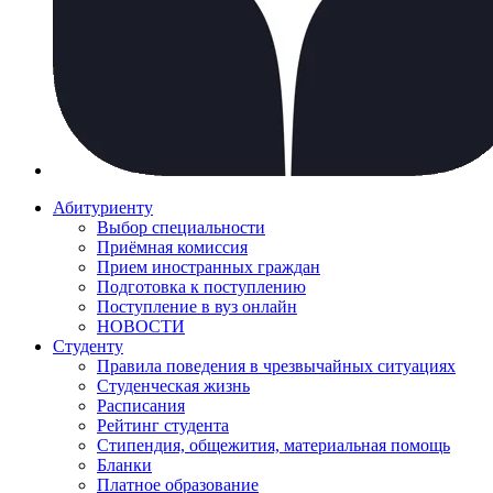
Абитуриенту
Выбор специальности
Приёмная комиссия
Прием иностранных граждан
Подготовка к поступлению
Поступление в вуз онлайн
НОВОСТИ
Студенту
Правила поведения в чрезвычайных ситуациях
Студенческая жизнь
Расписания
Рейтинг студента
Стипендия, общежития, материальная помощь
Бланки
Платное образование