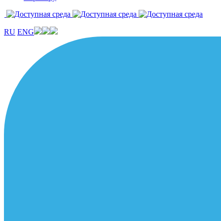
RU
ENG