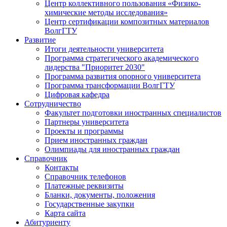
Центр коллективного пользования «Физико-
химические методы исследования»
Центр сертификации композитных материалов
ВолгГТУ
Развитие
Итоги деятельности университета
Программа стратегического академического
лидерства "Приоритет 2030"
Программа развития опорного университета
Программа трансформации ВолгГТУ
Цифровая кафедра
Сотрудничество
Факультет подготовки иностранных специалистов
Партнеры университета
Проекты и программы
Прием иностранных граждан
Олимпиады для иностранных граждан
Справочник
Контакты
Справочник телефонов
Платежные реквизиты
Бланки, документы, положения
Государственные закупки
Карта сайта
Абитуриенту