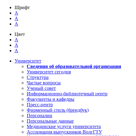
Шрифт
A
A
A
Цвет
A
A
A
Университет
Сведения об образовательной организации
Университет сегодня
Структура
Частые вопросы
Ученый совет
Информационно-библиотечный центр
Факультеты и кафедры
Пресс-центр
Фирменный стиль (брендбук)
Персоналии
Персональные данные
Медицинские услуги университета
Ассоциация выпускников ВолгГТУ