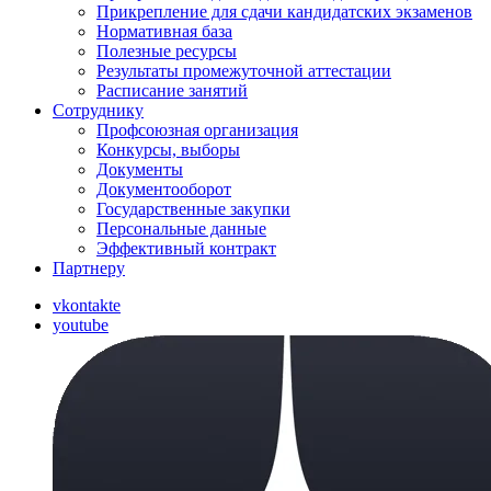
Прикрепление для сдачи кандидатских экзаменов
Нормативная база
Полезные ресурсы
Результаты промежуточной аттестации
Расписание занятий
Сотруднику
Профсоюзная организация
Конкурсы, выборы
Документы
Документооборот
Государственные закупки
Персональные данные
Эффективный контракт
Партнеру
vkontakte
youtube