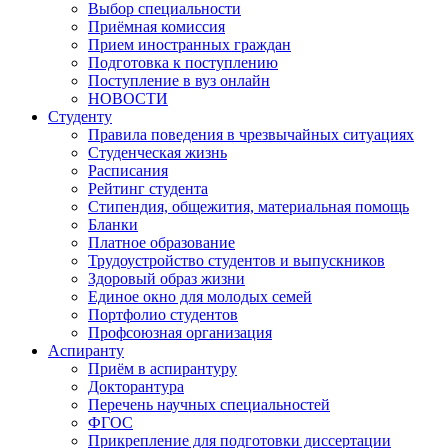
Выбор специальности
Приёмная комиссия
Прием иностранных граждан
Подготовка к поступлению
Поступление в вуз онлайн
НОВОСТИ
Студенту
Правила поведения в чрезвычайных ситуациях
Студенческая жизнь
Расписания
Рейтинг студента
Стипендия, общежития, материальная помощь
Бланки
Платное образование
Трудоустройство студентов и выпускников
Здоровый образ жизни
Единое окно для молодых семей
Портфолио студентов
Профсоюзная организация
Аспиранту
Приём в аспирантуру
Докторантура
Перечень научных специальностей
ФГОС
Прикрепление для подготовки диссертации