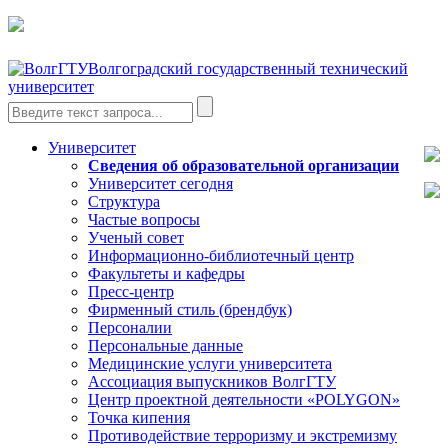
Волгоградский государственный технический
университет
Университет
Сведения об образовательной организации
Университет сегодня
Структура
Частые вопросы
Ученый совет
Информационно-библиотечный центр
Факультеты и кафедры
Пресс-центр
Фирменный стиль (брендбук)
Персоналии
Персональные данные
Медицинские услуги университета
Ассоциация выпускников ВолгГТУ
Центр проектной деятельности «POLYGON»
Точка кипения
Противодействие терроризму и экстремизму