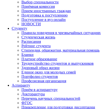
Выбор специальности
Приёмная комиссия
Прием иностранных граждан
Подготовка к поступлению
Поступление в вуз онлайн
НОВОСТИ
Студенту
Правила поведения в чрезвычайных ситуациях
Студенческая жизнь
Расписания
Рейтинг студента
Стипендия, общежития, материальная помощь
Бланки
Платное образование
Трудоустройство студентов и выпускников
Здоровый образ жизни
Единое окно для молодых семей
Портфолио студентов
Профсоюзная организация
Аспиранту
Приём в аспирантуру
Докторантура
Перечень научных специальностей
ФГОС
Прикрепление для подготовки диссертации