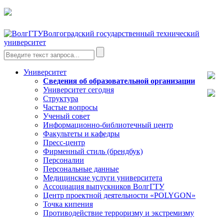
Волгоградский государственный технический
университет
Университет
Сведения об образовательной организации
Университет сегодня
Структура
Частые вопросы
Ученый совет
Информационно-библиотечный центр
Факультеты и кафедры
Пресс-центр
Фирменный стиль (брендбук)
Персоналии
Персональные данные
Медицинские услуги университета
Ассоциация выпускников ВолгГТУ
Центр проектной деятельности «POLYGON»
Точка кипения
Противодействие терроризму и экстремизму