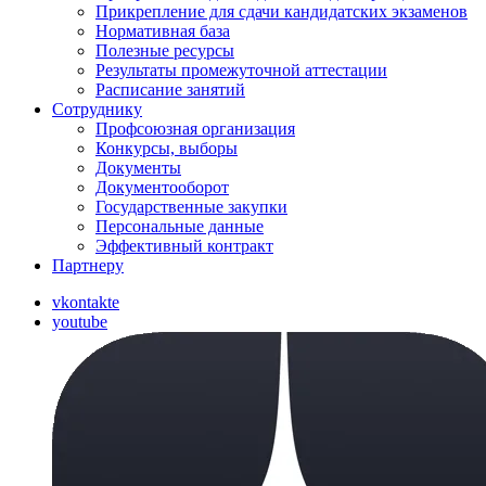
Прикрепление для сдачи кандидатских экзаменов
Нормативная база
Полезные ресурсы
Результаты промежуточной аттестации
Расписание занятий
Сотруднику
Профсоюзная организация
Конкурсы, выборы
Документы
Документооборот
Государственные закупки
Персональные данные
Эффективный контракт
Партнеру
vkontakte
youtube