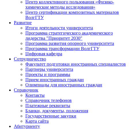
Центр коллективного пользования «Физико-
химические методы исследования»
Центр сертификации композитных материалов
ВолгГТУ
Развитие
Итоги деятельности университета
Программа стратегического академического
лидерства "Приоритет 2030"
Программа развития опорного университета
Программа трансформации ВолгГТУ
Цифровая кафедра
Сотрудничество
Факультет подготовки иностранных специалистов
Партнеры университета
Проекты и программы
Прием иностранных граждан
Олимпиады для иностранных граждан
Справочник
Контакты
Справочник телефонов
Платежные реквизиты
Бланки, документы, положения
Государственные закупки
Карта сайта
Абитуриенту