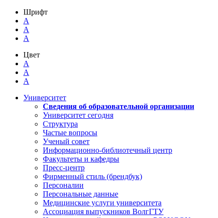
Шрифт
A
A
A
Цвет
A
A
A
Университет
Сведения об образовательной организации
Университет сегодня
Структура
Частые вопросы
Ученый совет
Информационно-библиотечный центр
Факультеты и кафедры
Пресс-центр
Фирменный стиль (брендбук)
Персоналии
Персональные данные
Медицинские услуги университета
Ассоциация выпускников ВолгГТУ