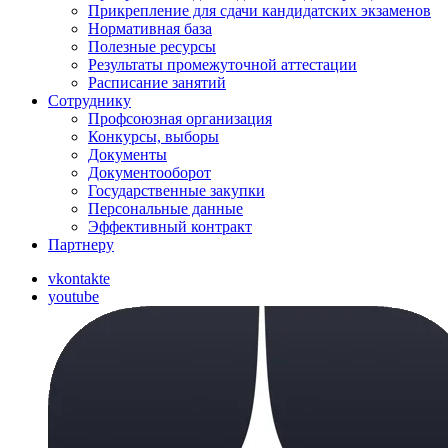
Прикрепление для сдачи кандидатских экзаменов
Нормативная база
Полезные ресурсы
Результаты промежуточной аттестации
Расписание занятий
Сотруднику
Профсоюзная организация
Конкурсы, выборы
Документы
Документооборот
Государственные закупки
Персональные данные
Эффективный контракт
Партнеру
vkontakte
youtube