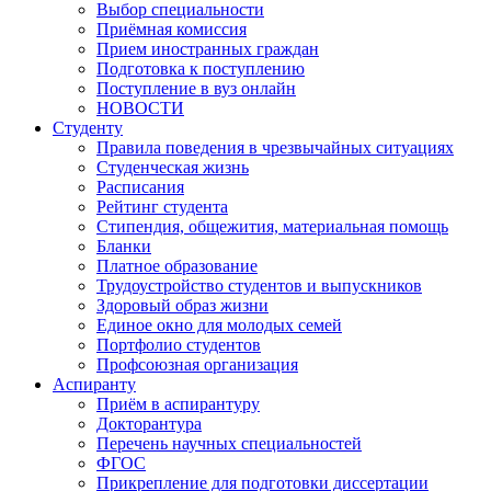
Выбор специальности
Приёмная комиссия
Прием иностранных граждан
Подготовка к поступлению
Поступление в вуз онлайн
НОВОСТИ
Студенту
Правила поведения в чрезвычайных ситуациях
Студенческая жизнь
Расписания
Рейтинг студента
Стипендия, общежития, материальная помощь
Бланки
Платное образование
Трудоустройство студентов и выпускников
Здоровый образ жизни
Единое окно для молодых семей
Портфолио студентов
Профсоюзная организация
Аспиранту
Приём в аспирантуру
Докторантура
Перечень научных специальностей
ФГОС
Прикрепление для подготовки диссертации