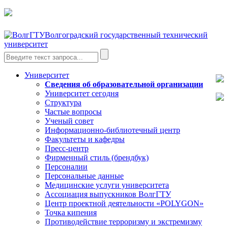
Волгоградский государственный технический
университет
Университет
Сведения об образовательной организации
Университет сегодня
Структура
Частые вопросы
Ученый совет
Информационно-библиотечный центр
Факультеты и кафедры
Пресс-центр
Фирменный стиль (брендбук)
Персоналии
Персональные данные
Медицинские услуги университета
Ассоциация выпускников ВолгГТУ
Центр проектной деятельности «POLYGON»
Точка кипения
Противодействие терроризму и экстремизму