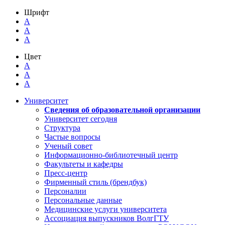
Шрифт
A
A
A
Цвет
A
A
A
Университет
Сведения об образовательной организации
Университет сегодня
Структура
Частые вопросы
Ученый совет
Информационно-библиотечный центр
Факультеты и кафедры
Пресс-центр
Фирменный стиль (брендбук)
Персоналии
Персональные данные
Медицинские услуги университета
Ассоциация выпускников ВолгГТУ