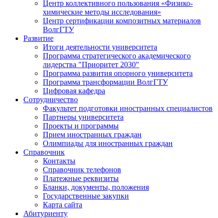
Центр коллективного пользования «Физико-
химические методы исследования»
Центр сертификации композитных материалов
ВолгГТУ
Развитие
Итоги деятельности университета
Программа стратегического академического
лидерства "Приоритет 2030"
Программа развития опорного университета
Программа трансформации ВолгГТУ
Цифровая кафедра
Сотрудничество
Факультет подготовки иностранных специалистов
Партнеры университета
Проекты и программы
Прием иностранных граждан
Олимпиады для иностранных граждан
Справочник
Контакты
Справочник телефонов
Платежные реквизиты
Бланки, документы, положения
Государственные закупки
Карта сайта
Абитуриенту