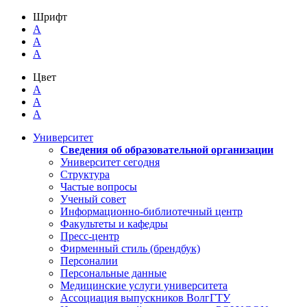
Шрифт
A
A
A
Цвет
A
A
A
Университет
Сведения об образовательной организации
Университет сегодня
Структура
Частые вопросы
Ученый совет
Информационно-библиотечный центр
Факультеты и кафедры
Пресс-центр
Фирменный стиль (брендбук)
Персоналии
Персональные данные
Медицинские услуги университета
Ассоциация выпускников ВолгГТУ