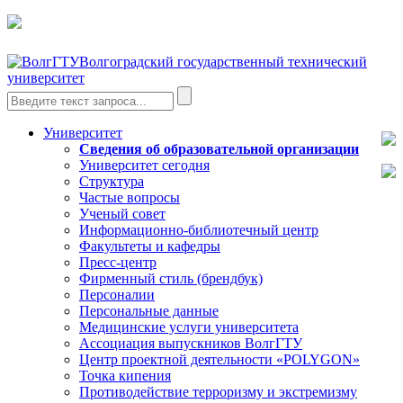
Волгоградский государственный технический
университет
Университет
Сведения об образовательной организации
Университет сегодня
Структура
Частые вопросы
Ученый совет
Информационно-библиотечный центр
Факультеты и кафедры
Пресс-центр
Фирменный стиль (брендбук)
Персоналии
Персональные данные
Медицинские услуги университета
Ассоциация выпускников ВолгГТУ
Центр проектной деятельности «POLYGON»
Точка кипения
Противодействие терроризму и экстремизму