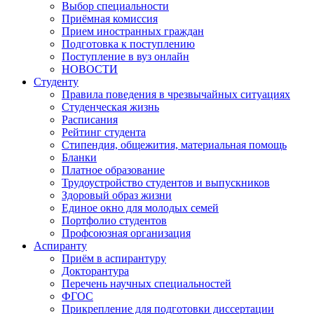
Выбор специальности
Приёмная комиссия
Прием иностранных граждан
Подготовка к поступлению
Поступление в вуз онлайн
НОВОСТИ
Студенту
Правила поведения в чрезвычайных ситуациях
Студенческая жизнь
Расписания
Рейтинг студента
Стипендия, общежития, материальная помощь
Бланки
Платное образование
Трудоустройство студентов и выпускников
Здоровый образ жизни
Единое окно для молодых семей
Портфолио студентов
Профсоюзная организация
Аспиранту
Приём в аспирантуру
Докторантура
Перечень научных специальностей
ФГОС
Прикрепление для подготовки диссертации