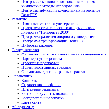
Центр коллективного пользования «Физико-
химические методы исследования»
Центр сертификации композитных материалов
ВолгГТУ
Развитие
Итоги деятельности университета
Программа стратегического академического
лидерства "Приоритет 2030"
Программа развития опорного университета
Программа трансформации ВолгГТУ
Цифровая кафедра
Сотрудничество
Факультет подготовки иностранных специалистов
Партнеры университета
Проекты и программы
Прием иностранных граждан
Олимпиады для иностранных граждан
Справочник
Контакты
Справочник телефонов
Платежные реквизиты
Бланки, документы, положения
Государственные закупки
Карта сайта
Абитуриенту