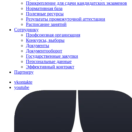
Прикрепление для сдачи кандидатских экзаменов
Нормативная база
Полезные ресурсы
Результаты промежуточной аттестации
Расписание занятий
Сотруднику
Профсоюзная организация
Конкурсы, выборы
Документы
Документооборот
Государственные закупки
Персональные данные
Эффективный контракт
Партнеру
vkontakte
youtube