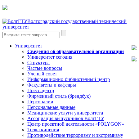
Волгоградский государственный технический
университет
Университет
Сведения об образовательной организации
Университет сегодня
Структура
Частые вопросы
Ученый совет
Информационно-библиотечный центр
Факультеты и кафедры
Пресс-центр
Фирменный стиль (брендбук)
Персоналии
Персональные данные
Медицинские услуги университета
Ассоциация выпускников ВолгГТУ
Центр проектной деятельности «POLYGON»
Точка кипения
Противодействие терроризму и экстремизму