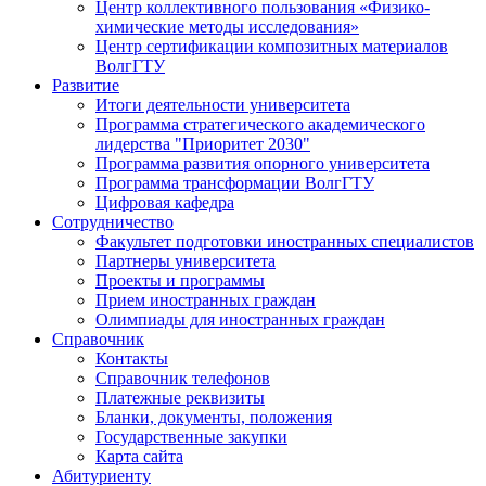
Центр коллективного пользования «Физико-
химические методы исследования»
Центр сертификации композитных материалов
ВолгГТУ
Развитие
Итоги деятельности университета
Программа стратегического академического
лидерства "Приоритет 2030"
Программа развития опорного университета
Программа трансформации ВолгГТУ
Цифровая кафедра
Сотрудничество
Факультет подготовки иностранных специалистов
Партнеры университета
Проекты и программы
Прием иностранных граждан
Олимпиады для иностранных граждан
Справочник
Контакты
Справочник телефонов
Платежные реквизиты
Бланки, документы, положения
Государственные закупки
Карта сайта
Абитуриенту