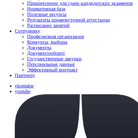
Прикрепление для сдачи кандидатских экзаменов
Нормативная база
Полезные ресурсы
Результаты промежуточной аттестации
Расписание занятий
Сотруднику
Профсоюзная организация
Конкурсы, выборы
Документы
Документооборот
Государственные закупки
Персональные данные
Эффективный контракт
Партнеру
vkontakte
youtube