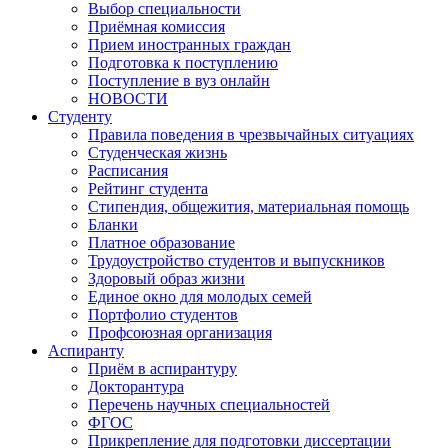
Выбор специальности
Приёмная комиссия
Прием иностранных граждан
Подготовка к поступлению
Поступление в вуз онлайн
НОВОСТИ
Студенту
Правила поведения в чрезвычайных ситуациях
Студенческая жизнь
Расписания
Рейтинг студента
Стипендия, общежития, материальная помощь
Бланки
Платное образование
Трудоустройство студентов и выпускников
Здоровый образ жизни
Единое окно для молодых семей
Портфолио студентов
Профсоюзная организация
Аспиранту
Приём в аспирантуру
Докторантура
Перечень научных специальностей
ФГОС
Прикрепление для подготовки диссертации