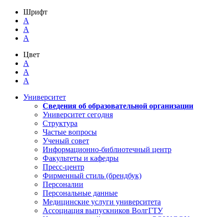
Шрифт
A
A
A
Цвет
A
A
A
Университет
Сведения об образовательной организации
Университет сегодня
Структура
Частые вопросы
Ученый совет
Информационно-библиотечный центр
Факультеты и кафедры
Пресс-центр
Фирменный стиль (брендбук)
Персоналии
Персональные данные
Медицинские услуги университета
Ассоциация выпускников ВолгГТУ