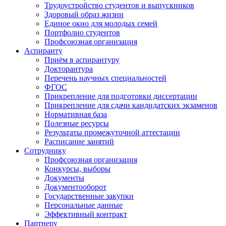
Трудоустройство студентов и выпускников
Здоровый образ жизни
Единое окно для молодых семей
Портфолио студентов
Профсоюзная организация
Аспиранту
Приём в аспирантуру
Докторантура
Перечень научных специальностей
ФГОС
Прикрепление для подготовки диссертации
Прикрепление для сдачи кандидатских экзаменов
Нормативная база
Полезные ресурсы
Результаты промежуточной аттестации
Расписание занятий
Сотруднику
Профсоюзная организация
Конкурсы, выборы
Документы
Документооборот
Государственные закупки
Персональные данные
Эффективный контракт
Партнеру