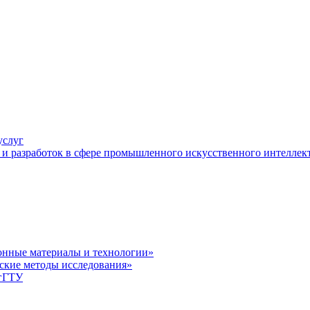
услуг
и разработок в сфере промышленного искусственного интеллек
нные материалы и технологии»
ские методы исследования»
лгГТУ