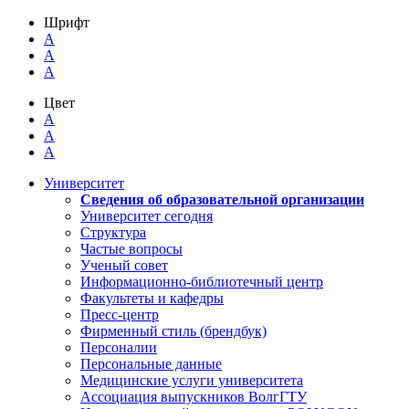
Шрифт
A
A
A
Цвет
A
A
A
Университет
Сведения об образовательной организации
Университет сегодня
Структура
Частые вопросы
Ученый совет
Информационно-библиотечный центр
Факультеты и кафедры
Пресс-центр
Фирменный стиль (брендбук)
Персоналии
Персональные данные
Медицинские услуги университета
Ассоциация выпускников ВолгГТУ