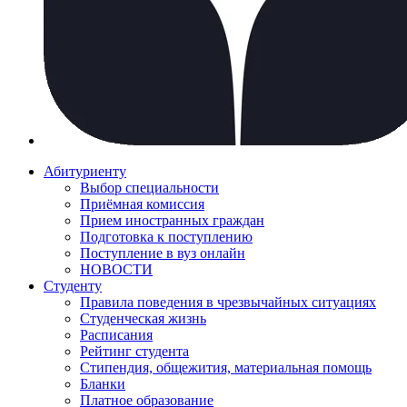
Абитуриенту
Выбор специальности
Приёмная комиссия
Прием иностранных граждан
Подготовка к поступлению
Поступление в вуз онлайн
НОВОСТИ
Студенту
Правила поведения в чрезвычайных ситуациях
Студенческая жизнь
Расписания
Рейтинг студента
Стипендия, общежития, материальная помощь
Бланки
Платное образование