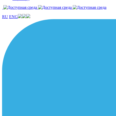
RU
ENG