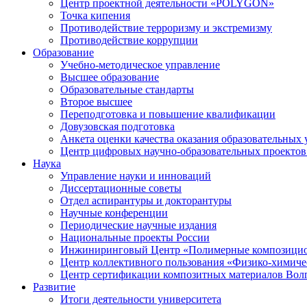
Центр проектной деятельности «POLYGON»
Точка кипения
Противодействие терроризму и экстремизму
Противодействие коррупции
Образование
Учебно-методическое управление
Высшее образование
Образовательные стандарты
Второе высшее
Переподготовка и повышение квалификации
Довузовская подготовка
Анкета оценки качества оказания образовательных 
Центр цифровых научно-образовательных проектов 
Наука
Управление науки и инноваций
Диссертационные советы
Отдел аспирантуры и докторантуры
Научные конференции
Периодические научные издания
Национальные проекты России
Инжиниринговый Центр «Полимерные композицио
Центр коллективного пользования «Физико-химиче
Центр сертификации композитных материалов Во
Развитие
Итоги деятельности университета