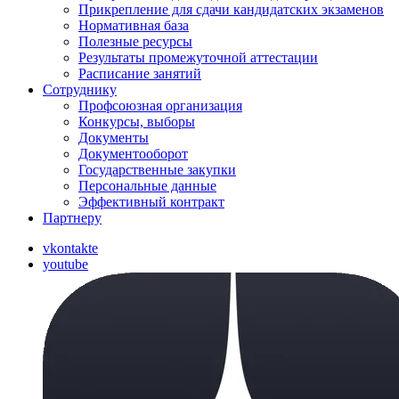
Прикрепление для сдачи кандидатских экзаменов
Нормативная база
Полезные ресурсы
Результаты промежуточной аттестации
Расписание занятий
Сотруднику
Профсоюзная организация
Конкурсы, выборы
Документы
Документооборот
Государственные закупки
Персональные данные
Эффективный контракт
Партнеру
vkontakte
youtube