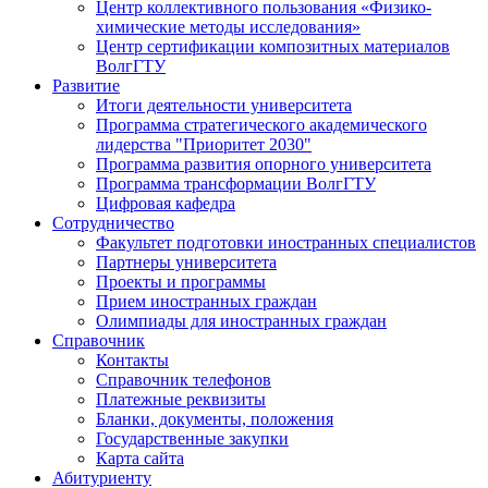
Центр коллективного пользования «Физико-
химические методы исследования»
Центр сертификации композитных материалов
ВолгГТУ
Развитие
Итоги деятельности университета
Программа стратегического академического
лидерства "Приоритет 2030"
Программа развития опорного университета
Программа трансформации ВолгГТУ
Цифровая кафедра
Сотрудничество
Факультет подготовки иностранных специалистов
Партнеры университета
Проекты и программы
Прием иностранных граждан
Олимпиады для иностранных граждан
Справочник
Контакты
Справочник телефонов
Платежные реквизиты
Бланки, документы, положения
Государственные закупки
Карта сайта
Абитуриенту