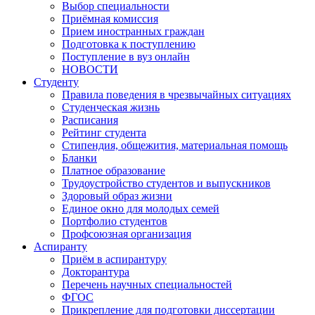
Выбор специальности
Приёмная комиссия
Прием иностранных граждан
Подготовка к поступлению
Поступление в вуз онлайн
НОВОСТИ
Студенту
Правила поведения в чрезвычайных ситуациях
Студенческая жизнь
Расписания
Рейтинг студента
Стипендия, общежития, материальная помощь
Бланки
Платное образование
Трудоустройство студентов и выпускников
Здоровый образ жизни
Единое окно для молодых семей
Портфолио студентов
Профсоюзная организация
Аспиранту
Приём в аспирантуру
Докторантура
Перечень научных специальностей
ФГОС
Прикрепление для подготовки диссертации