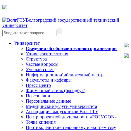
Волгоградский государственный технический
университет
Университет
Сведения об образовательной организации
Университет сегодня
Структура
Частые вопросы
Ученый совет
Информационно-библиотечный центр
Факультеты и кафедры
Пресс-центр
Фирменный стиль (брендбук)
Персоналии
Персональные данные
Медицинские услуги университета
Ассоциация выпускников ВолгГТУ
Центр проектной деятельности «POLYGON»
Точка кипения
Противодействие терроризму и экстремизму