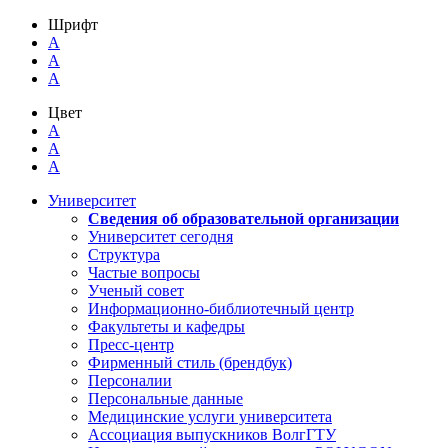
Шрифт
A
A
A
Цвет
A
A
A
Университет
Сведения об образовательной организации
Университет сегодня
Структура
Частые вопросы
Ученый совет
Информационно-библиотечный центр
Факультеты и кафедры
Пресс-центр
Фирменный стиль (брендбук)
Персоналии
Персональные данные
Медицинские услуги университета
Ассоциация выпускников ВолгГТУ