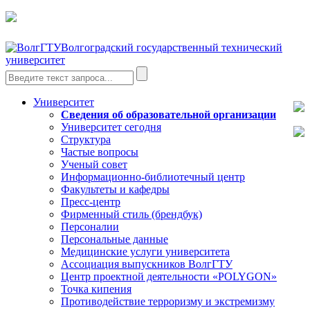
Волгоградский государственный технический
университет
Университет
Сведения об образовательной организации
Университет сегодня
Структура
Частые вопросы
Ученый совет
Информационно-библиотечный центр
Факультеты и кафедры
Пресс-центр
Фирменный стиль (брендбук)
Персоналии
Персональные данные
Медицинские услуги университета
Ассоциация выпускников ВолгГТУ
Центр проектной деятельности «POLYGON»
Точка кипения
Противодействие терроризму и экстремизму