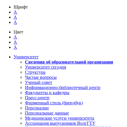
Шрифт
A
A
A
Цвет
A
A
A
Университет
Сведения об образовательной организации
Университет сегодня
Структура
Частые вопросы
Ученый совет
Информационно-библиотечный центр
Факультеты и кафедры
Пресс-центр
Фирменный стиль (брендбук)
Персоналии
Персональные данные
Медицинские услуги университета
Ассоциация выпускников ВолгГТУ