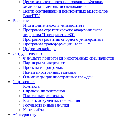
Центр коллективного пользования «Физико-
химические методы исследования»
Центр сертификации композитных материалов
ВолгГТУ
Развитие
Итоги деятельности университета
Программа стратегического академического
лидерства "Приоритет 2030"
Программа развития опорного университета
Программа трансформации ВолгГТУ
Цифровая кафедра
Сотрудничество
Факультет подготовки иностранных специалистов
Партнеры университета
Проекты и программы
Прием иностранных граждан
Олимпиады для иностранных граждан
Справочник
Контакты
Справочник телефонов
Платежные реквизиты
Бланки, документы, положения
Государственные закупки
Карта сайта
Абитуриенту