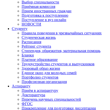
Выбор специальности
Приёмная комиссия
Прием иностранных граждан
Подготовка к поступлению
Поступление в вуз онлайн
НОВОСТИ
Студенту
Правила поведения в чрезвычайных ситуациях
Студенческая жизнь
Расписания
Рейтинг студента
Стипендия, общежития, материальная помощь
Бланки
Платное образование
Трудоустройство студентов и выпускников
Здоровый образ жизни
Единое окно для молодых семей
Портфолио студентов
Профсоюзная организация
Аспиранту
Приём в аспирантуру
Докторантура
Перечень научных специальностей
ФГОС
Прикрепление для подготовки диссертации