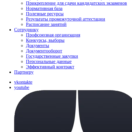
Прикрепление для сдачи кандидатских экзаменов
Нормативная база
Полезные ресурсы
Результаты промежуточной аттестации
Расписание занятий
Сотруднику
Профсоюзная организация
Конкурсы, выборы
Документы
Документооборот
Государственные закупки
Персональные данные
Эффективный контракт
Партнеру
vkontakte
youtube