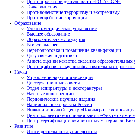
Центр проектной деятельности «POLYGON»
Точка кипения
Противодействие терроризму и экстремизму
Противодействие коррупции
Образование
Учебно-методическое управление
Высшее образование
Образовательные стандарты
Второе высшее
Переподготовка и повышение квалификации
Довузовская подготовка
Анкета оценки качества оказания образовательных 
Центр цифровых научно-образовательных проектов 
Наука
Управление науки и инноваций
Диссертационные советы
Отдел аспирантуры и докторантуры
Научные конференции
Периодические научные издания
Национальные проекты России
Инжиниринговый Центр «Полимерные композицио
Центр коллективного пользования «Физико-химиче
Центр сертификации композитных материалов Во
Развитие
Итоги деятельности университета