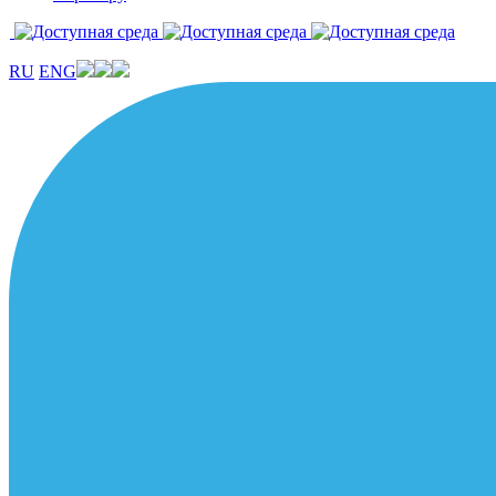
RU
ENG