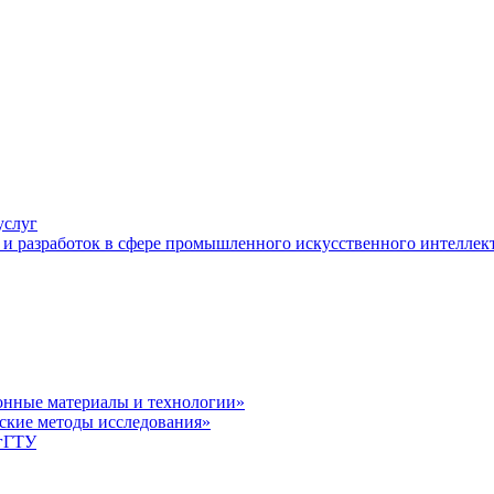
услуг
и разработок в сфере промышленного искусственного интеллек
нные материалы и технологии»
ские методы исследования»
лгГТУ