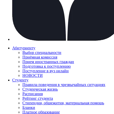
Абитуриенту
Выбор специальности
Приёмная комиссия
Прием иностранных граждан
Подготовка к поступлению
Поступление в вуз онлайн
НОВОСТИ
Студенту
Правила поведения в чрезвычайных ситуациях
Студенческая жизнь
Расписания
Рейтинг студента
Стипендия, общежития, материальная помощь
Бланки
Платное образование