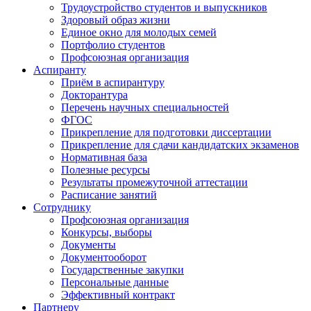
Трудоустройство студентов и выпускников
Здоровый образ жизни
Единое окно для молодых семей
Портфолио студентов
Профсоюзная организация
Аспиранту
Приём в аспирантуру
Докторантура
Перечень научных специальностей
ФГОС
Прикрепление для подготовки диссертации
Прикрепление для сдачи кандидатских экзаменов
Нормативная база
Полезные ресурсы
Результаты промежуточной аттестации
Расписание занятий
Сотруднику
Профсоюзная организация
Конкурсы, выборы
Документы
Документооборот
Государственные закупки
Персональные данные
Эффективный контракт
Партнеру