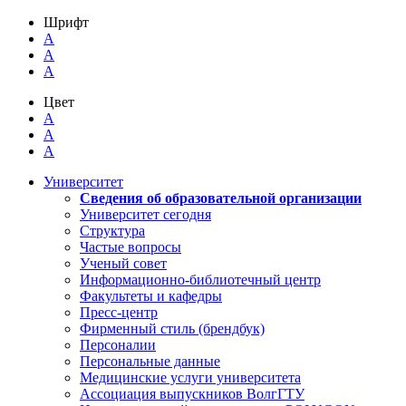
Шрифт
A
A
A
Цвет
A
A
A
Университет
Сведения об образовательной организации
Университет сегодня
Структура
Частые вопросы
Ученый совет
Информационно-библиотечный центр
Факультеты и кафедры
Пресс-центр
Фирменный стиль (брендбук)
Персоналии
Персональные данные
Медицинские услуги университета
Ассоциация выпускников ВолгГТУ