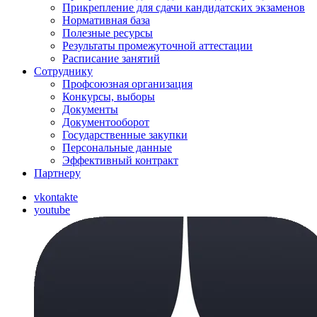
Прикрепление для сдачи кандидатских экзаменов
Нормативная база
Полезные ресурсы
Результаты промежуточной аттестации
Расписание занятий
Сотруднику
Профсоюзная организация
Конкурсы, выборы
Документы
Документооборот
Государственные закупки
Персональные данные
Эффективный контракт
Партнеру
vkontakte
youtube