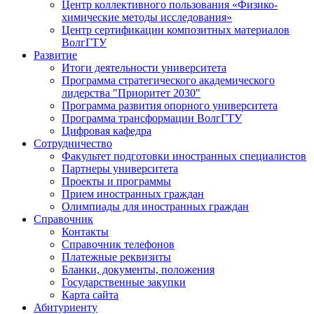
Центр коллективного пользования «Физико-
химические методы исследования»
Центр сертификации композитных материалов
ВолгГТУ
Развитие
Итоги деятельности университета
Программа стратегического академического
лидерства "Приоритет 2030"
Программа развития опорного университета
Программа трансформации ВолгГТУ
Цифровая кафедра
Сотрудничество
Факультет подготовки иностранных специалистов
Партнеры университета
Проекты и программы
Прием иностранных граждан
Олимпиады для иностранных граждан
Справочник
Контакты
Справочник телефонов
Платежные реквизиты
Бланки, документы, положения
Государственные закупки
Карта сайта
Абитуриенту