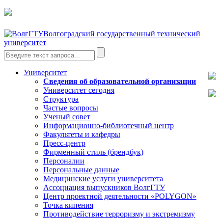
Волгоградский государственный технический
университет
Университет
Сведения об образовательной организации
Университет сегодня
Структура
Частые вопросы
Ученый совет
Информационно-библиотечный центр
Факультеты и кафедры
Пресс-центр
Фирменный стиль (брендбук)
Персоналии
Персональные данные
Медицинские услуги университета
Ассоциация выпускников ВолгГТУ
Центр проектной деятельности «POLYGON»
Точка кипения
Противодействие терроризму и экстремизму