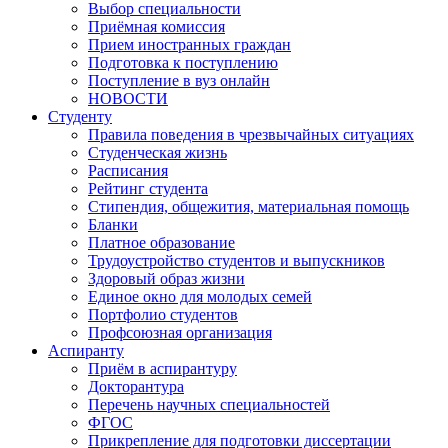
Выбор специальности
Приёмная комиссия
Прием иностранных граждан
Подготовка к поступлению
Поступление в вуз онлайн
НОВОСТИ
Студенту
Правила поведения в чрезвычайных ситуациях
Студенческая жизнь
Расписания
Рейтинг студента
Стипендия, общежития, материальная помощь
Бланки
Платное образование
Трудоустройство студентов и выпускников
Здоровый образ жизни
Единое окно для молодых семей
Портфолио студентов
Профсоюзная организация
Аспиранту
Приём в аспирантуру
Докторантура
Перечень научных специальностей
ФГОС
Прикрепление для подготовки диссертации