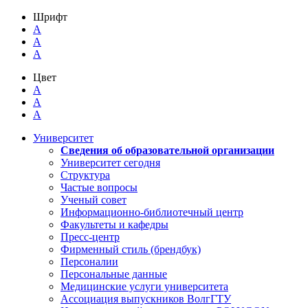
Шрифт
A
A
A
Цвет
A
A
A
Университет
Сведения об образовательной организации
Университет сегодня
Структура
Частые вопросы
Ученый совет
Информационно-библиотечный центр
Факультеты и кафедры
Пресс-центр
Фирменный стиль (брендбук)
Персоналии
Персональные данные
Медицинские услуги университета
Ассоциация выпускников ВолгГТУ