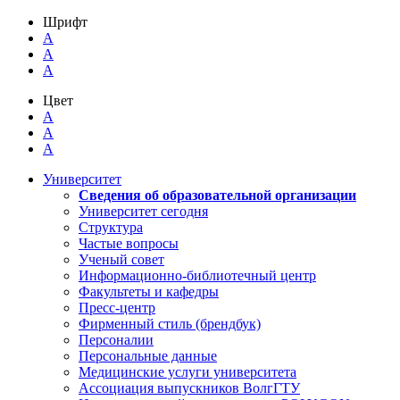
Шрифт
A
A
A
Цвет
A
A
A
Университет
Сведения об образовательной организации
Университет сегодня
Структура
Частые вопросы
Ученый совет
Информационно-библиотечный центр
Факультеты и кафедры
Пресс-центр
Фирменный стиль (брендбук)
Персоналии
Персональные данные
Медицинские услуги университета
Ассоциация выпускников ВолгГТУ