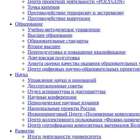
Центр проектной деятельности «POLYGON»
Точка кипения
Противодействие терроризму и экстремизму
Противодействие коррупции
Образование
Учебно-методическое управление
Высшее образование
Образовательные стандарты
Второе высшее
Переподготовка и повышение квалификации
Довузовская подготовка
Анкета оценки качества оказания образовательных 
Центр цифровых научно-образовательных проектов 
Наука
Управление науки и инноваций
Диссертационные советы
Отдел аспирантуры и докторантуры
Научные конференции
Периодические научные издания
Национальные проекты России
Инжиниринговый Центр «Полимерные композицио
Центр коллективного пользования «Физико-химиче
Центр сертификации композитных материалов Во
Развитие
Итоги деятельности университета