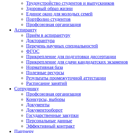
Трудоустройство студентов и выпускников
Здоровый образ жизни
Единое окно для молодых семей
Портфолио студентов
Профсоюзная организация
Аспиранту
Приём в аспирантуру
Докторантура
Перечень научных специальностей
ФГОС
Прикрепление для подготовки диссертации
Прикрепление для сдачи кандидатских экзаменов
Нормативная база
Полезные ресурсы
Результаты промежуточной аттестации
Расписание занятий
Сотруднику
Профсоюзная организация
Конкурсы, выборы
Документы
Документооборот
Государственные закупки
Персональные данные
Эффективный контракт
Партнеру