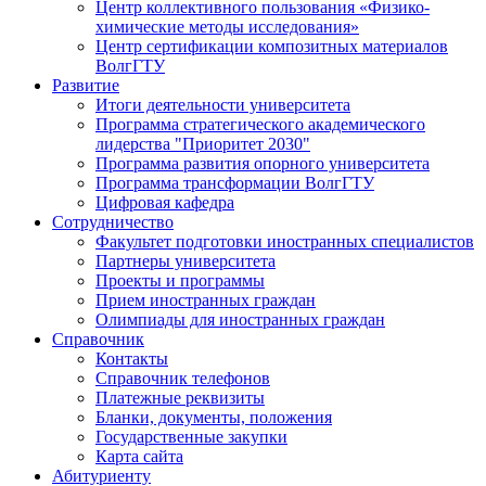
Центр коллективного пользования «Физико-
химические методы исследования»
Центр сертификации композитных материалов
ВолгГТУ
Развитие
Итоги деятельности университета
Программа стратегического академического
лидерства "Приоритет 2030"
Программа развития опорного университета
Программа трансформации ВолгГТУ
Цифровая кафедра
Сотрудничество
Факультет подготовки иностранных специалистов
Партнеры университета
Проекты и программы
Прием иностранных граждан
Олимпиады для иностранных граждан
Справочник
Контакты
Справочник телефонов
Платежные реквизиты
Бланки, документы, положения
Государственные закупки
Карта сайта
Абитуриенту