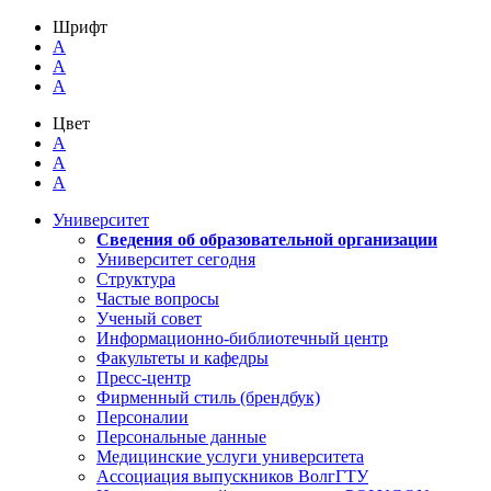
Шрифт
A
A
A
Цвет
A
A
A
Университет
Сведения об образовательной организации
Университет сегодня
Структура
Частые вопросы
Ученый совет
Информационно-библиотечный центр
Факультеты и кафедры
Пресс-центр
Фирменный стиль (брендбук)
Персоналии
Персональные данные
Медицинские услуги университета
Ассоциация выпускников ВолгГТУ