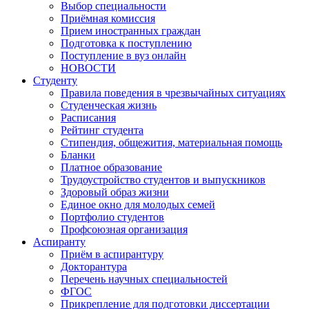
Выбор специальности
Приёмная комиссия
Прием иностранных граждан
Подготовка к поступлению
Поступление в вуз онлайн
НОВОСТИ
Студенту
Правила поведения в чрезвычайных ситуациях
Студенческая жизнь
Расписания
Рейтинг студента
Стипендия, общежития, материальная помощь
Бланки
Платное образование
Трудоустройство студентов и выпускников
Здоровый образ жизни
Единое окно для молодых семей
Портфолио студентов
Профсоюзная организация
Аспиранту
Приём в аспирантуру
Докторантура
Перечень научных специальностей
ФГОС
Прикрепление для подготовки диссертации