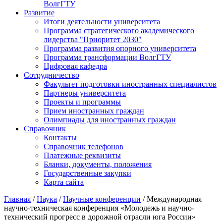
ВолгГТУ
Развитие
Итоги деятельности университета
Программа стратегического академического
лидерства "Приоритет 2030"
Программа развития опорного университета
Программа трансформации ВолгГТУ
Цифровая кафедра
Сотрудничество
Факультет подготовки иностранных специалистов
Партнеры университета
Проекты и программы
Прием иностранных граждан
Олимпиады для иностранных граждан
Справочник
Контакты
Справочник телефонов
Платежные реквизиты
Бланки, документы, положения
Государственные закупки
Карта сайта
Главная
/
Наука
/
Научные конференции
/ Международная
научно-техническая конференция «Молодежь и научно-
технический прогресс в дорожной отрасли юга России»