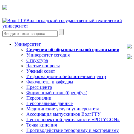
Волгоградский государственный технический
университет
Университет
Сведения об образовательной организации
Университет сегодня
Структура
Частые вопросы
Ученый совет
Информационно-библиотечный центр
Факультеты и кафедры
Пресс-центр
Фирменный стиль (брендбук)
Персоналии
Персональные данные
Медицинские услуги университета
Ассоциация выпускников ВолгГТУ
Центр проектной деятельности «POLYGON»
Точка кипения
Противодействие терроризму и экстремизму