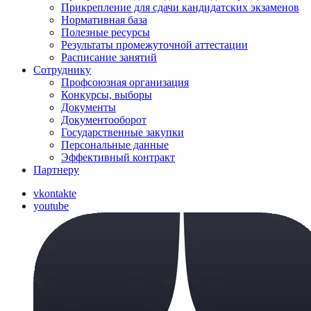
Прикрепление для сдачи кандидатских экзаменов
Нормативная база
Полезные ресурсы
Результаты промежуточной аттестации
Расписание занятий
Сотруднику
Профсоюзная организация
Конкурсы, выборы
Документы
Документооборот
Государственные закупки
Персональные данные
Эффективный контракт
Партнеру
vkontakte
youtube